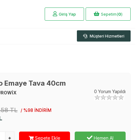
Giriş Yap
Sepetim(
0
)
Müşteri Hizmetleri
o Emaye Tava 40cm
0 Yorum Yapıldı
UROWİX
.58 TL
/ %98 İNDİRİM
L
Sepete Ekle
Hemen Al