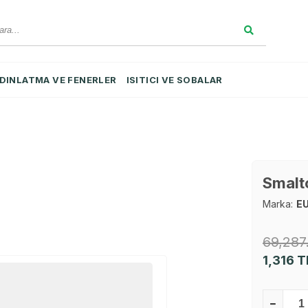
DINLATMA VE FENERLER
ISITICI VE SOBALAR
Smalt
Marka:
E
69,287
1,316
T