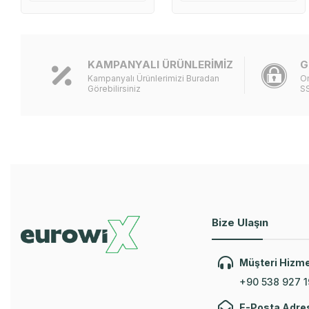
KAMPANYALI ÜRÜNLERİMİZ
G
Kampanyalı Ürünlerimizi Buradan
On
Görebilirsiniz
SS
Bize Ulaşın
Müşteri Hizme
+90 538 927 1
E-Posta Adre