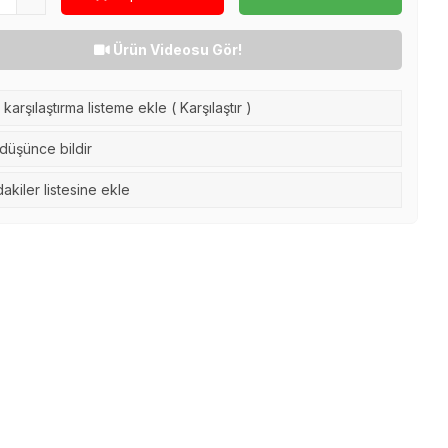
Ürün Videosu Gör!
karşılaştırma listeme ekle
(
Karşılaştır
)
 düşünce bildir
akiler listesine ekle