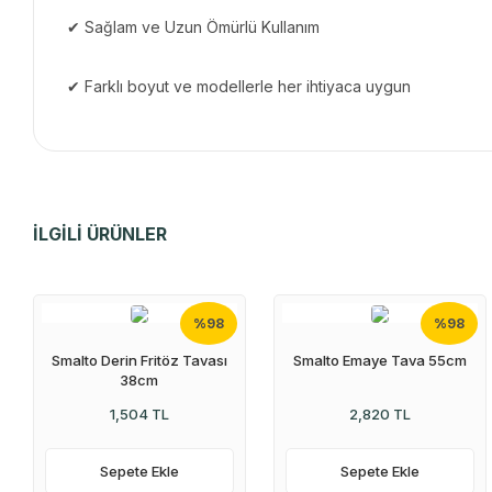
✔ Sağlam ve Uzun Ömürlü Kullanım
✔ Farklı boyut ve modellerle her ihtiyaca uygun
İLGİLİ ÜRÜNLER
%98
%98
Smalto Derin Fritöz Tavası
Smalto Emaye Tava 55cm
38cm
1,504 TL
2,820 TL
Sepete Ekle
Sepete Ekle