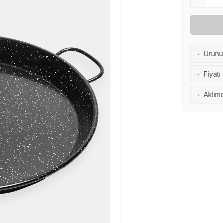
Ürünü 
·
Fiyatı
·
Aklımd
·