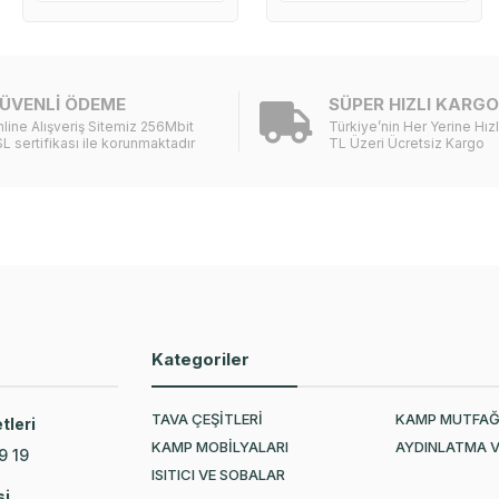
ÜVENLİ ÖDEME
SÜPER HIZLI KARGO
line Alışveriş Sitemiz 256Mbit
Türkiye’nin Her Yerine Hız
L sertifikası ile korunmaktadır
TL Üzeri Ücretsiz Kargo
Kategoriler
TAVA ÇEŞİTLERİ
KAMP MUTFAĞ
tleri
KAMP MOBİLYALARI
AYDINLATMA V
9 19
ISITICI VE SOBALAR
si