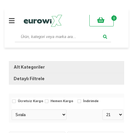
0
Alt Kategoriler
Detaylı Filtrele
Markalar
Ücretsiz Kargo
Hemen Kargo
İndirimde
eurowi̇x
Stok Durumu
stokta var