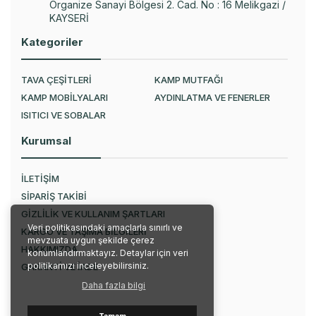
Organize Sanayi Bölgesi 2. Cad. No : 16 Melikgazi /
KAYSERİ
Kategoriler
TAVA ÇEŞİTLERİ
KAMP MUTFAĞI
KAMP MOBİLYALARI
AYDINLATMA VE FENERLER
ISITICI VE SOBALAR
Kurumsal
İLETİŞİM
SİPARİŞ TAKİBİ
GİZLİLİK VE KULLANIM ŞARTLARI
Veri politikasındaki amaçlarla sınırlı ve
KARGO VE TAŞIMA BİLGİLERİ
mevzuata uygun şekilde çerez
HAKKIMIZDA
konumlandırmaktayız. Detaylar için veri
politikamızı inceleyebilirsiniz.
GARANTİ VE İADE
Daha fazla bilgi