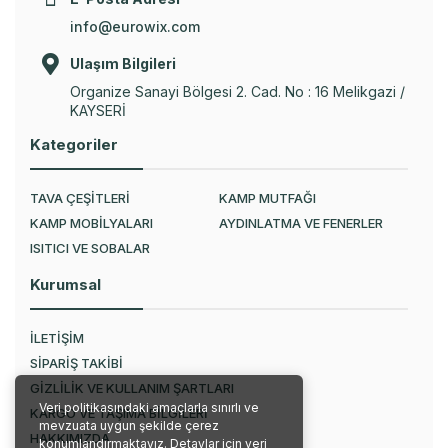
info@eurowix.com
Ulaşım Bilgileri
Organize Sanayi Bölgesi 2. Cad. No : 16 Melikgazi /
KAYSERİ
Kategoriler
TAVA ÇEŞİTLERİ
KAMP MUTFAĞI
KAMP MOBİLYALARI
AYDINLATMA VE FENERLER
ISITICI VE SOBALAR
Kurumsal
İLETİŞİM
SİPARİŞ TAKİBİ
GİZLİLİK VE KULLANIM ŞARTLARI
Veri politikasındaki amaçlarla sınırlı ve
KARGO VE TAŞIMA BİLGİLERİ
mevzuata uygun şekilde çerez
HAKKIMIZDA
konumlandırmaktayız. Detaylar için veri