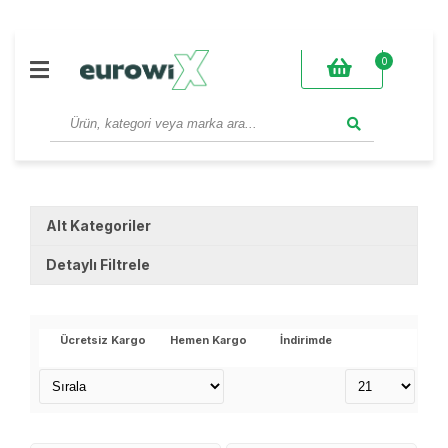
0
Alt Kategoriler
Detaylı Filtrele
Markalar
Ücretsiz Kargo
Hemen Kargo
İndirimde
eurowi̇x
Stok Durumu
stokta var