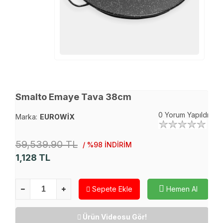
Smalto Emaye Tava 38cm
0 Yorum Yapıldı
Marka:
EUROWİX
59,539.90 TL
/ %98 İNDİRİM
1,128
TL
Sepete Ekle
Hemen Al
Ürün Videosu Gör!