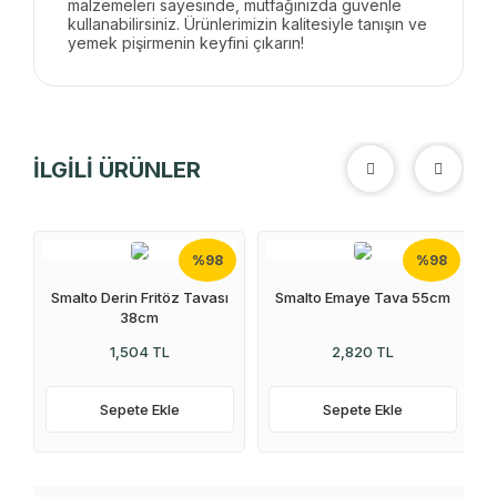
malzemeleri sayesinde, mutfağınızda güvenle
kullanabilirsiniz. Ürünlerimizin kalitesiyle tanışın ve
yemek pişirmenin keyfini çıkarın!
İLGİLİ ÜRÜNLER
%98
%98
Smalto Derin Fritöz Tavası
Smalto Emaye Tava 55cm
38cm
1,504 TL
2,820 TL
Sepete Ekle
Sepete Ekle