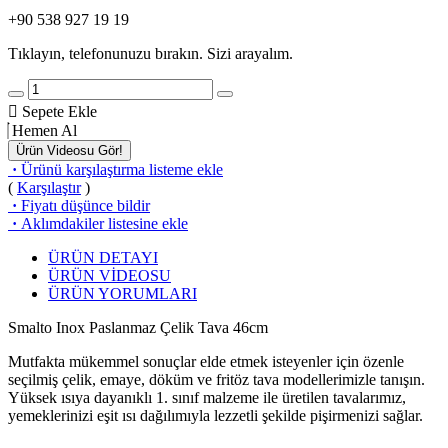
+90 538 927 19 19
Tıklayın, telefonunuzu bırakın. Sizi arayalım.
Sepete Ekle
Hemen Al
Ürün Videosu Gör!
·
Ürünü karşılaştırma listeme ekle
(
Karşılaştır
)
·
Fiyatı düşünce bildir
·
Aklımdakiler listesine ekle
ÜRÜN DETAYI
ÜRÜN VİDEOSU
ÜRÜN YORUMLARI
Smalto Inox Paslanmaz Çelik Tava 46cm
Mutfakta mükemmel sonuçlar elde etmek isteyenler için özenle
seçilmiş çelik, emaye, döküm ve fritöz tava modellerimizle tanışın.
Yüksek ısıya dayanıklı 1. sınıf malzeme ile üretilen tavalarımız,
yemeklerinizi eşit ısı dağılımıyla lezzetli şekilde pişirmenizi sağlar.