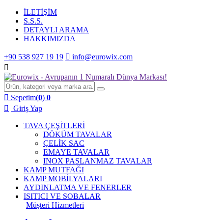
İLETİŞİM
S.S.S.
DETAYLI ARAMA
HAKKIMIZDA
+90 538 927 19 19
info@eurowix.com
Sepetim(
0
)
0
Giriş Yap
TAVA ÇEŞİTLERİ
DÖKÜM TAVALAR
ÇELİK SAC
EMAYE TAVALAR
INOX PASLANMAZ TAVALAR
KAMP MUTFAĞI
KAMP MOBİLYALARI
AYDINLATMA VE FENERLER
ISITICI VE SOBALAR
Müşteri Hizmetleri