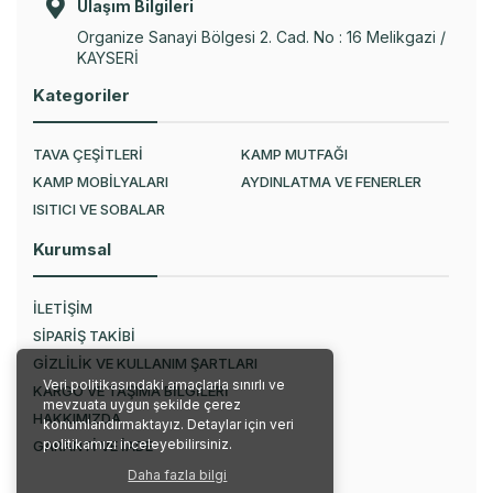
Ulaşım Bilgileri
Organize Sanayi Bölgesi 2. Cad. No : 16 Melikgazi /
KAYSERİ
Kategoriler
TAVA ÇEŞİTLERİ
KAMP MUTFAĞI
KAMP MOBİLYALARI
AYDINLATMA VE FENERLER
ISITICI VE SOBALAR
Kurumsal
İLETİŞİM
SİPARİŞ TAKİBİ
GİZLİLİK VE KULLANIM ŞARTLARI
Veri politikasındaki amaçlarla sınırlı ve
KARGO VE TAŞIMA BİLGİLERİ
mevzuata uygun şekilde çerez
HAKKIMIZDA
konumlandırmaktayız. Detaylar için veri
politikamızı inceleyebilirsiniz.
GARANTİ VE İADE
Daha fazla bilgi