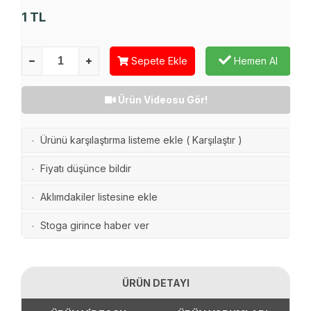
1
TL
Sepete Ekle
Hemen Al
Ürün Videosu Gör!
Ürünü karşılaştırma listeme ekle
(
Karşılaştır
)
·
Fiyatı düşünce bildir
·
Aklımdakiler listesine ekle
·
Stoga girince haber ver
·
ÜRÜN DETAYI