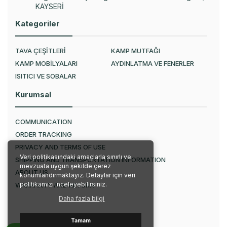
KAYSERİ
Kategoriler
TAVA ÇEŞİTLERİ
KAMP MUTFAĞI
KAMP MOBİLYALARI
AYDINLATMA VE FENERLER
ISITICI VE SOBALAR
Kurumsal
COMMUNICATION
ORDER TRACKING
PRIVACY AND TERMS OF USE
Veri politikasındaki amaçlarla sınırlı ve
SHIPPING AND TRANSPORTATION INFORMATION
mevzuata uygun şekilde çerez
ABOUT US
konumlandırmaktayız. Detaylar için veri
politikamızı inceleyebilirsiniz.
WARRANTY AND RETURN
Daha fazla bilgi
Tamam