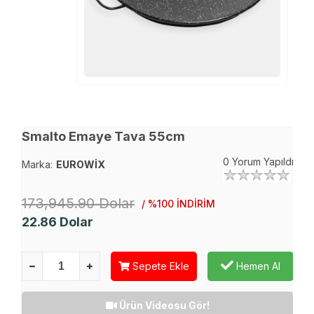
Smalto Emaye Tava 55cm
0 Yorum Yapıldı
Marka:
EUROWİX
173,945.90 Dolar
/ %100 İNDİRİM
22.86
Dolar
Sepete Ekle
Hemen Al
Ürün Videosu Gör!