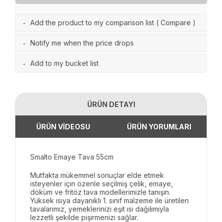
Add the product to my comparison list
(
Compare
)
-
Notify me when the price drops
-
Add to my bucket list
-
ÜRÜN DETAYI
ÜRÜN VİDEOSU
ÜRÜN YORUMLARI
Smalto Emaye Tava 55cm
Mutfakta mükemmel sonuçlar elde etmek
isteyenler için özenle seçilmiş çelik, emaye,
döküm ve fritöz tava modellerimizle tanışın.
Yüksek ısıya dayanıklı 1. sınıf malzeme ile üretilen
tavalarımız, yemeklerinizi eşit ısı dağılımıyla
lezzetli şekilde pişirmenizi sağlar.